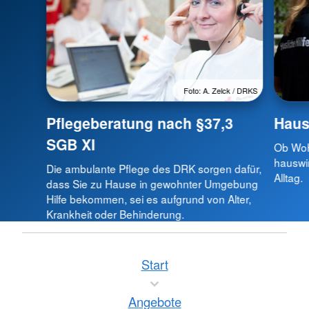
Foto: A. Zelck / DRKS
Pflegeberatung nach §37,3
Hausw
SGB XI
Ob Woh
hauswir
Die ambulante Pflege des DRK sorgen dafür,
Alltag.
dass Sie zu Hause in gewohnter Umgebung
Hilfe bekommen, sei es aufgrund von Alter,
Krankheit oder Behinderung.
Start
Angebote