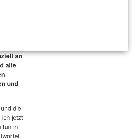
ziell an
d alle
en
en und
 und die
ich jetzt
 tun in
twortet.