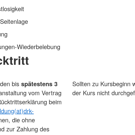
losigkeit
 Seitenlage
ung
ungen-Wiederbelebung
ktritt
nden bis
spätestens 3
Sollten zu Kursbeginn 
anstaltung vom Vertrag
der Kurs nicht durchgef
ücktrittserklärung beim
ldung(at)drk-
nen, die ohne
ind zur Zahlung des