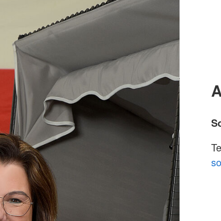
A
S
Te
so