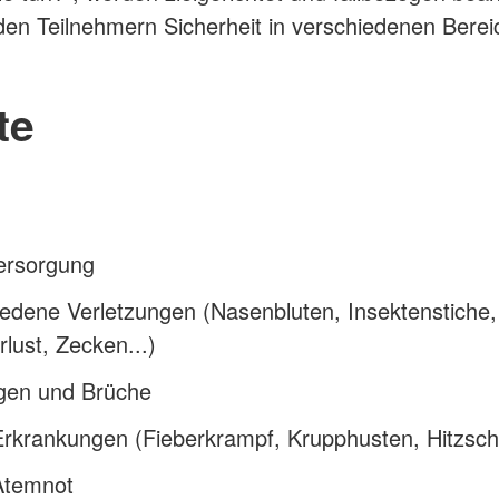
s den Teilnehmern Sicherheit in verschiedenen Bere
te
rsorgung
edene Verletzungen (Nasenbluten, Insektenstiche,
lust, Zecken...)
ngen und Brüche
rkrankungen (Fieberkrampf, Krupphusten, Hitzschl
Atemnot