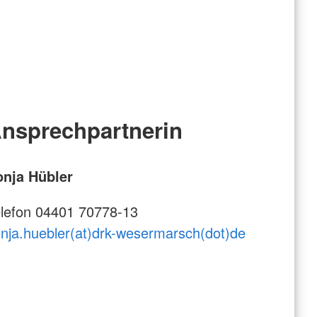
nsprechpartnerin
onja Hübler
lefon 04401 70778-13
nja.huebler(at)drk-wesermarsch(dot)de