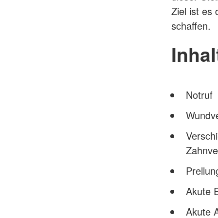
Ziel ist e
schaffen.
Inhal
Notruf
Wundve
Verschi
Zahnver
Prellu
Akute E
Akute 