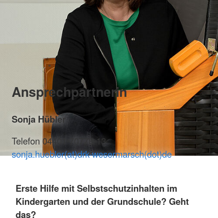
Ansprechpartnerin
Sonja Hübler
Telefon 04401 70778-13
sonja.huebler(at)drk-wesermarsch(dot)de
Erste Hilfe mit Selbstschutzinhalten im
Kindergarten und der Grundschule? Geht
das?