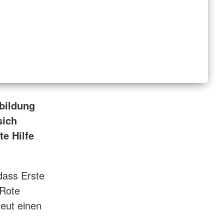
sbildung
sich
te Hilfe
 dass Erste
 Rote
neut einen