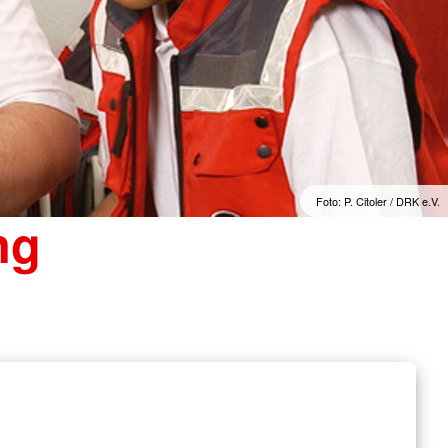
Foto: P. Citoler / DRK e.V.
ng