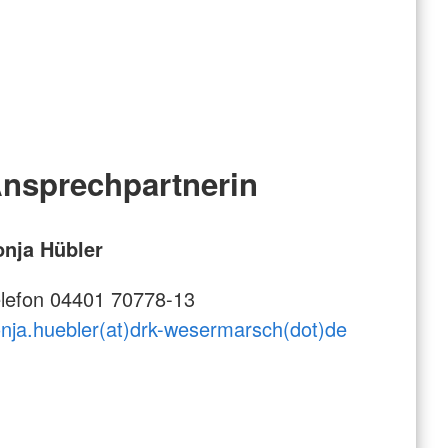
nsprechpartnerin
onja Hübler
lefon 04401 70778-13
nja.huebler(at)drk-wesermarsch(dot)de