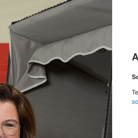
A
S
Te
so