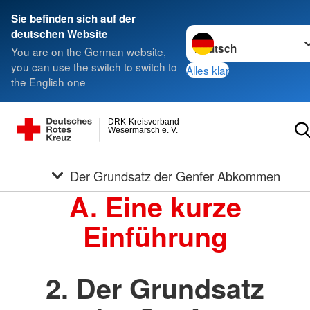
Sie befinden sich auf der
Sprache wechseln zu
deutschen Website
You are on the German website,
you can use the switch to switch to
Alles klar
the English one
DRK-Kreisverband
Wesermarsch e. V.
Der Grundsatz der Genfer Abkommen
A. Eine kurze
Einführung
2. Der Grundsatz