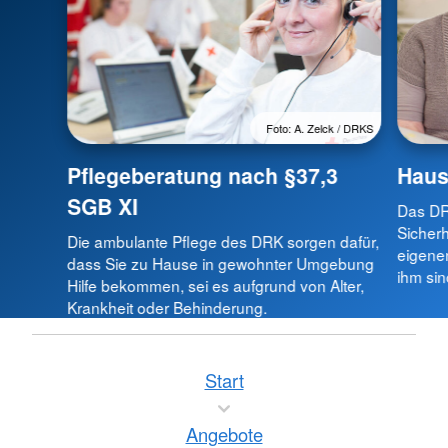
Foto: A. Zelck / DRKS
Pflegeberatung nach §37,3
Haus
SGB XI
Das DR
Sicherh
Die ambulante Pflege des DRK sorgen dafür,
eigenen
dass Sie zu Hause in gewohnter Umgebung
ihm sin
Hilfe bekommen, sei es aufgrund von Alter,
Krankheit oder Behinderung.
Start
Angebote