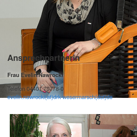
Ansprechpartnerin
Frau Evelin Nawrocki
Telefon 04401 70778-0
evelin.nawrocki(at)drk-wesermarsch(dot)de